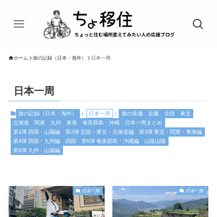
ホーム
旅の記録（日本・海外）
日本一周
日本一周
旅の記録（日本・海外）
日本一周
旅の装備
近畿
北陸
東北
北海道
関東
九州
東海
奄美群島・沖縄
日本一周まとめ
第1弾 四国・山陽編
第2弾 北陸・東北・北海道編
第3弾 東北・関東・東海編
第4弾 四国・九州編
四国
第5弾 奄美群島・沖縄編
山陰山陽
第6弾 九州・山陽編
日本一周
日本一周