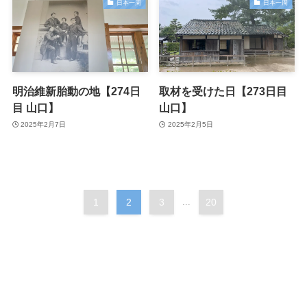
日本一周
日本一周
明治維新胎動の地【274日
取材を受けた日【273日目
目 山口】
山口】
2025年2月7日
2025年2月5日
1
2
3
...
20