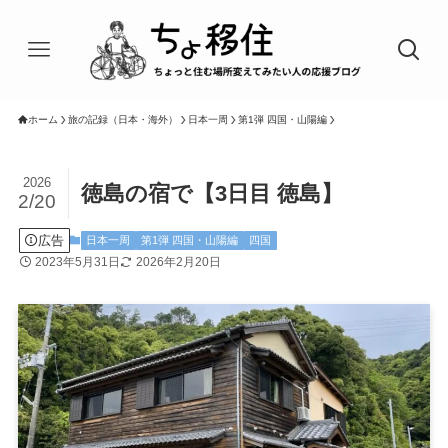
ホーム
旅の記録（日本・海外）
日本一周
第1弾 四国・山陽編
2026
徳島の宿で【3日目 徳島】
2/20
広告
日本一周
第1弾 四国・山陽編
四国
2023年5月31日
2026年2月20日