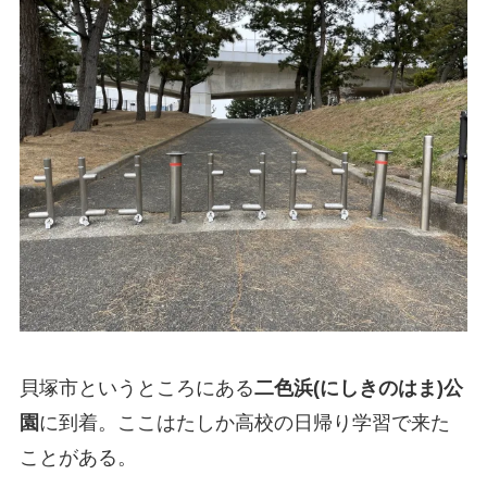
貝塚市というところにある
二色浜(にしきのはま)公
園
に到着。ここはたしか高校の日帰り学習で来た
ことがある。