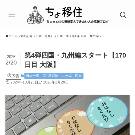
ホーム
旅の記録（日本・海外）
日本一周
第4弾 四国・九州編
第4弾四国・九州編スタート【170
2026
2/20
日目 大阪】
広告
日本一周
第4弾 四国・九州編
四国
2024年10月25日
2026年2月20日