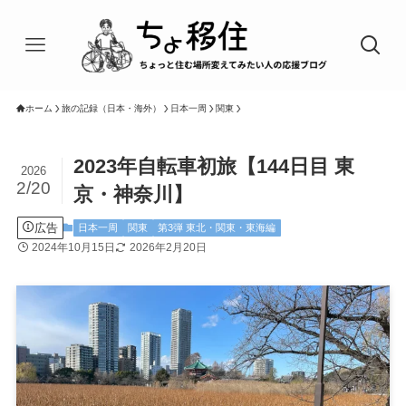
ホーム
旅の記録（日本・海外）
日本一周
関東
2023年自転車初旅【144日目 東
2026
2/20
京・神奈川】
広告
日本一周
関東
第3弾 東北・関東・東海編
2024年10月15日
2026年2月20日