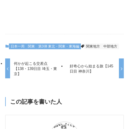
日本一周
関東
第3弾 東北・関東・東海編
関東地方
中部地方
何かが起こる交差点
好奇心から始まる旅【145
【138・139日目 埼玉・東
日目 神奈川】
京】
この記事を書いた人