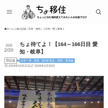
ホーム
旅の記録（日本・海外）
日本一周
東海
ちょ待てよ！【164～166日目 愛
2026
2/20
知・岐阜】
広告
日本一周
東海
第3弾 東北・関東・東海編
2024年10月21日
2026年2月20日