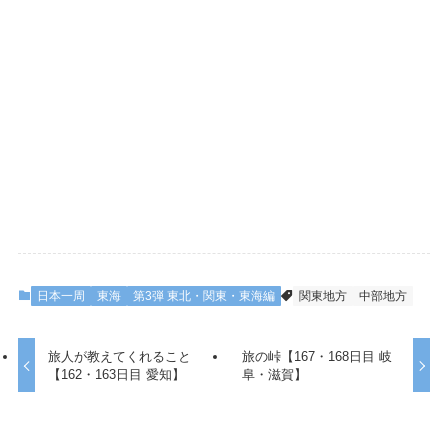
日本一周
東海
第3弾 東北・関東・東海編
関東地方
中部地方
旅人が教えてくれること
旅の峠【167・168日目 岐
【162・163日目 愛知】
阜・滋賀】