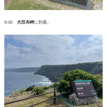
9:30
犬田布岬
に到着。