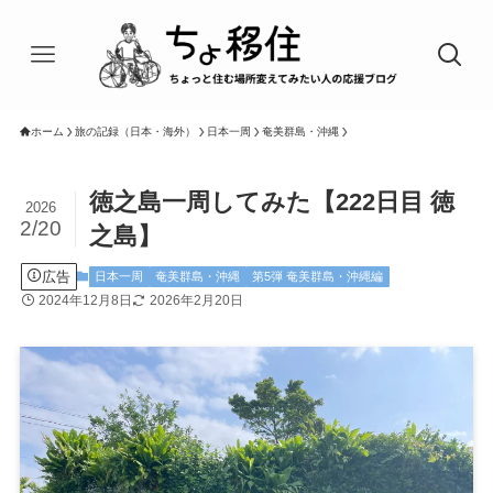
ホーム
旅の記録（日本・海外）
日本一周
奄美群島・沖縄
徳之島一周してみた【222日目 徳
2026
2/20
之島】
広告
日本一周
奄美群島・沖縄
第5弾 奄美群島・沖縄編
2024年12月8日
2026年2月20日