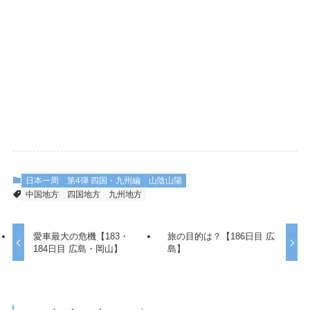
日本一周
第4弾 四国・九州編
山陰山陽
中国地方
四国地方
九州地方
愛車最大の危機【183・
旅の目的は？【186日目 広
184日目 広島・岡山】
島】