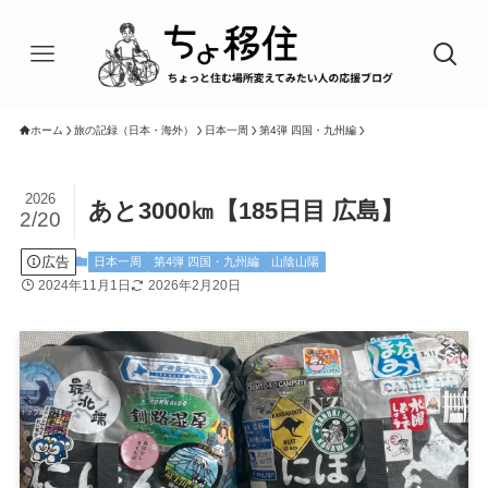
ホーム
旅の記録（日本・海外）
日本一周
第4弾 四国・九州編
2026
あと3000㎞【185日目 広島】
2/20
広告
日本一周
第4弾 四国・九州編
山陰山陽
2024年11月1日
2026年2月20日